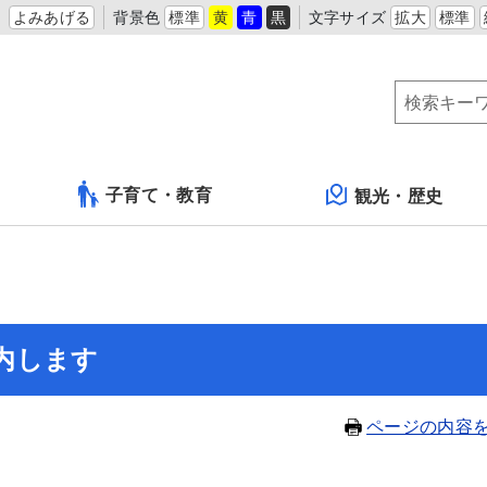
よみあげる
背景色
標準
黄
青
黒
文字サイズ
拡大
標準
子育て・教育
観光・歴史
内します
ページの内容