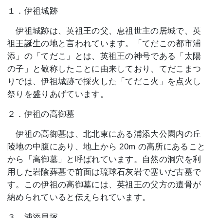
１．伊祖城跡
伊祖城跡は、英祖王の父、恵祖世主の居城で、英
祖王誕生の地と言われています。「てだこの都市浦
添」の「てだこ」とは、英祖王の神号である「太陽
の子」と敬称したことに由来しており、てだこまつ
りでは、伊祖城跡で採火した「てだこ火」を点火し
祭りを盛りあげています。
２．伊祖の高御墓
伊祖の高御墓は、北北東にある浦添大公園内の丘
陵地の中腹にあり、地上から 20m の高所にあること
から「高御墓」と呼ばれています。自然の洞穴を利
用した岩陰葬墓で前面は琉球石灰岩で塞いだ古墓で
す。この伊祖の高御墓には、英祖王の父方の遺骨が
納められていると伝えられています。
３．浦添貝塚