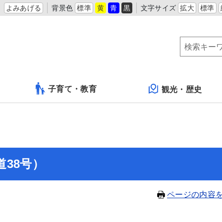
よみあげる
背景色
標準
黄
青
黒
文字サイズ
拡大
標準
子育て・教育
観光・歴史
38号）
ページの内容