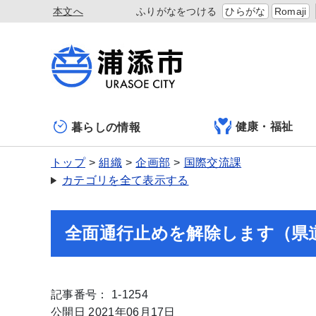
本文へ
ふりがなをつける
ひらがな
Romaji
健康・福祉
暮らしの情報
トップ
組織
企画部
国際交流課
カテゴリを全て表示する
全面通行止めを解除します（県道
記事番号： 1-1254
公開日 2021年06月17日