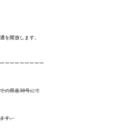
交通を開放します。
ーーーーーーーーー
での県道38号にて
ます。