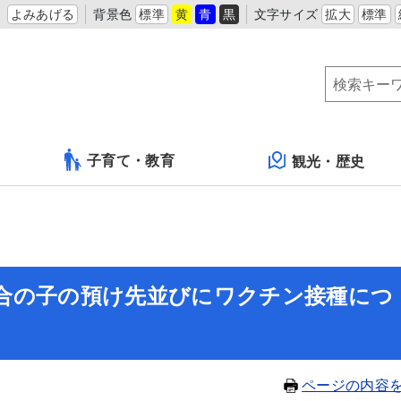
よみあげる
背景色
標準
黄
青
黒
文字サイズ
拡大
標準
子育て・教育
観光・歴史
合の子の預け先並びにワクチン接種につ
ページの内容