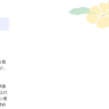
り親
が、
防接
上の
ン接
努め