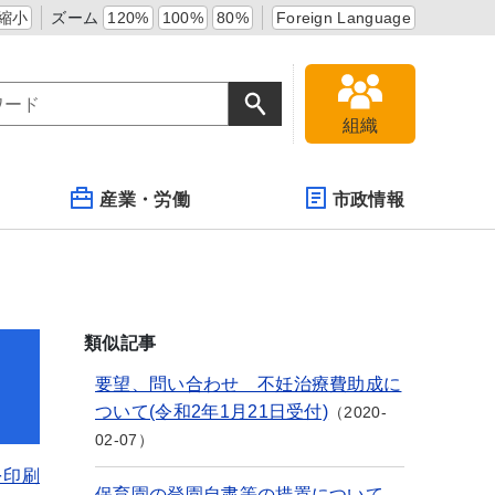
縮小
ズーム
120%
100%
80%
Foreign Language
組織
産業・労働
市政情報
類似記事
要望、問い合わせ 不妊治療費助成に
ついて(令和2年1月21日受付)
2020-
02-07
を印刷
保育園の登園自粛等の措置について