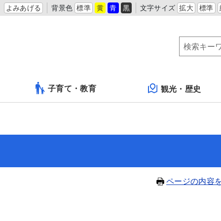
よみあげる
背景色
標準
黄
青
黒
文字サイズ
拡大
標準
子育て・教育
観光・歴史
ページの内容