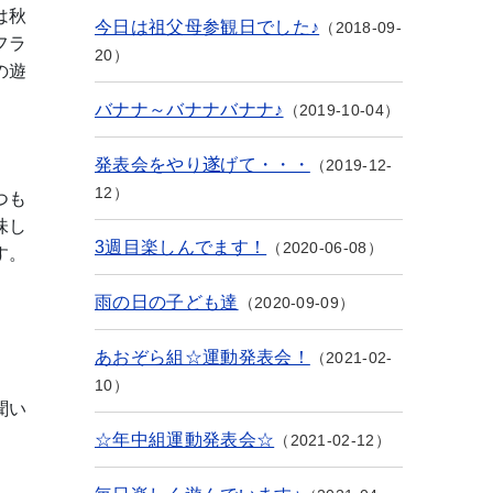
は秋
今日は祖父母参観日でした♪
2018-09-
フラ
20
の遊
バナナ～バナナバナナ♪
2019-10-04
発表会をやり遂げて・・・
2019-12-
12
つも
味し
3週目楽しんでます！
2020-06-08
す。
雨の日の子ども達
2020-09-09
あおぞら組☆運動発表会！
2021-02-
」
10
聞い
☆年中組運動発表会☆
2021-02-12