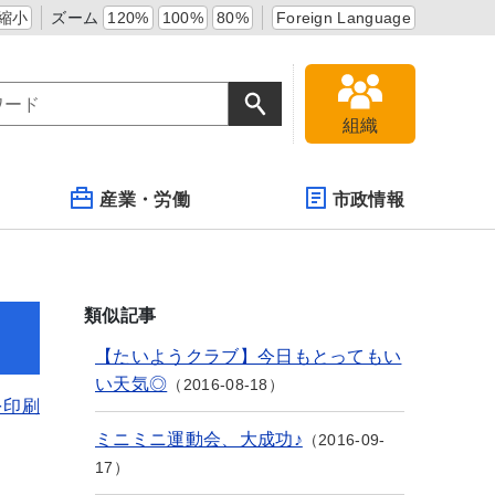
縮小
ズーム
120%
100%
80%
Foreign Language
組織
産業・労働
市政情報
類似記事
【たいようクラブ】今日もとってもい
い天気◎
2016-08-18
を印刷
ミニミニ運動会、大成功♪
2016-09-
17