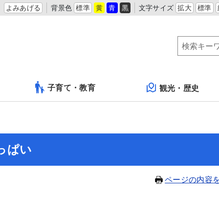
よみあげる
背景色
標準
黄
青
黒
文字サイズ
拡大
標準
子育て・教育
観光・歴史
っぱい
ページの内容