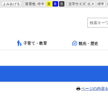
よみあげる
背景色
標準
黄
青
黒
文字サイズ
拡大
標準
子育て・教育
観光・歴史
ページの内容