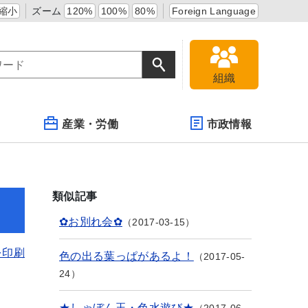
縮小
ズーム
120%
100%
80%
Foreign Language
組織
産業・労働
市政情報
類似記事
✿お別れ会✿
2017-03-15
を印刷
色の出る葉っぱがあるよ！
2017-05-
24
★しゃぼん玉・色水遊び★