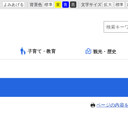
よみあげる
背景色
標準
黄
青
黒
文字サイズ
拡大
標準
子育て・教育
観光・歴史
ページの内容