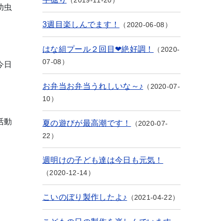
2019-11-20
幼虫
3週目楽しんでます！
2020-06-08
はな組プール２回目❤絶好調！
2020-
07-08
今日
お弁当お弁当うれしいな～♪
2020-07-
10
活動
夏の遊びが最高潮です！
2020-07-
22
週明けの子ども達は今日も元気！
2020-12-14
こいのぼり製作したよ♪
2021-04-22