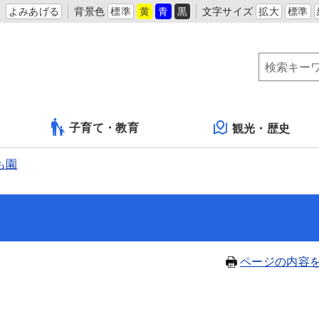
よみあげる
背景色
標準
黄
青
黒
文字サイズ
拡大
標準
子育て・教育
観光・歴史
も園
ページの内容