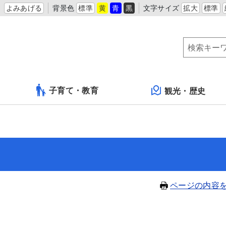
よみあげる
背景色
標準
黄
青
黒
文字サイズ
拡大
標準
子育て・教育
観光・歴史
ページの内容