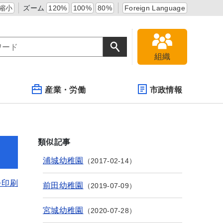
縮小
ズーム
120%
100%
80%
Foreign Language
組織
産業・労働
市政情報
類似記事
浦城幼稚園
2017-02-14
を印刷
前田幼稚園
2019-07-09
宮城幼稚園
2020-07-28