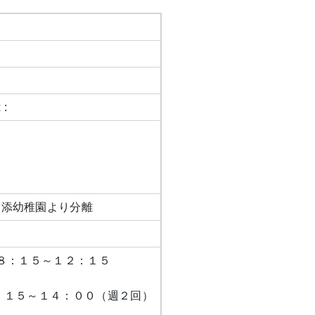
 :
浦添幼稚園より分離
 ８：１５～１２：１５
：１５～１４：００（週２回）