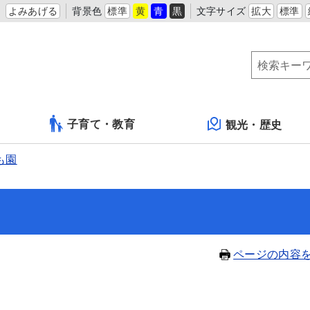
よみあげる
背景色
標準
黄
青
黒
文字サイズ
拡大
標準
子育て・教育
観光・歴史
も園
ページの内容