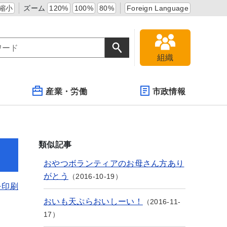
縮小
ズーム
120%
100%
80%
Foreign Language
組織
産業・労働
市政情報
類似記事
おやつボランティアのお母さん方あり
がとう
2016-10-19
を印刷
おいも天ぷらおいしーい！
2016-11-
17