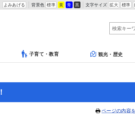
よみあげる
背景色
標準
黄
青
黒
文字サイズ
拡大
標準
子育て・教育
観光・歴史
！
ページの内容