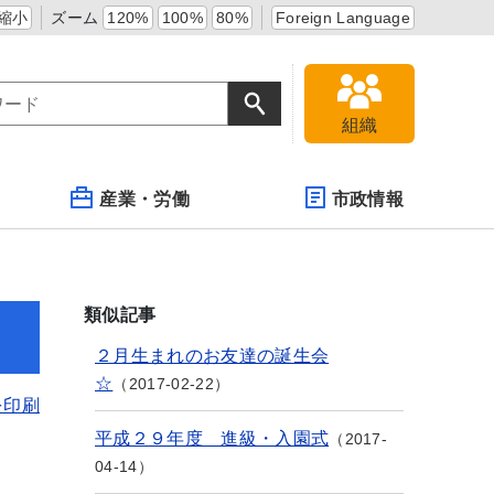
縮小
ズーム
120%
100%
80%
Foreign Language
組織
産業・労働
市政情報
類似記事
２月生まれのお友達の誕生会
☆
2017-02-22
を印刷
平成２９年度 進級・入園式
2017-
04-14