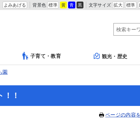
よみあげる
背景色
標準
黄
青
黒
文字サイズ
拡大
標準
子育て・教育
観光・歴史
も園
ト！！
ページの内容