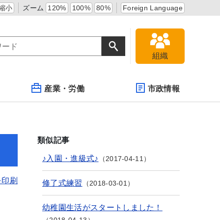
縮小
ズーム
120%
100%
80%
Foreign Language
組織
産業・労働
市政情報
類似記事
♪入園・進級式♪
2017-04-11
を印刷
修了式練習
2018-03-01
幼稚園生活がスタートしました！