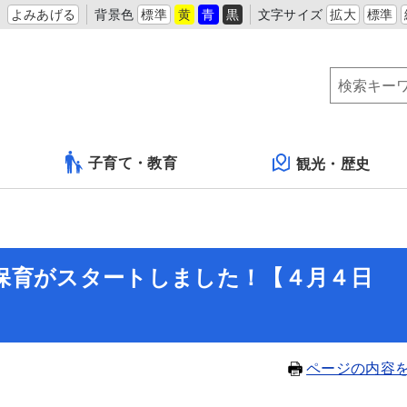
よみあげる
背景色
標準
黄
青
黒
文字サイズ
拡大
標準
子育て・教育
観光・歴史
保育がスタートしました！【４月４日
ページの内容