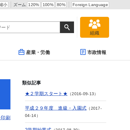
縮小
ズーム
120%
100%
80%
Foreign Language
組織
産業・労働
市政情報
類似記事
★２学期スタート★
2016-09-13
平成２９年度 進級・入園式
2017-
04-14
を印刷
2学期始業式