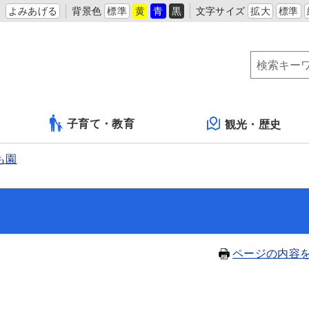
よみあげる
背景色
標準
黄
青
黒
文字サイズ
拡大
標準
子育て・教育
観光・歴史
も園
ページの内容