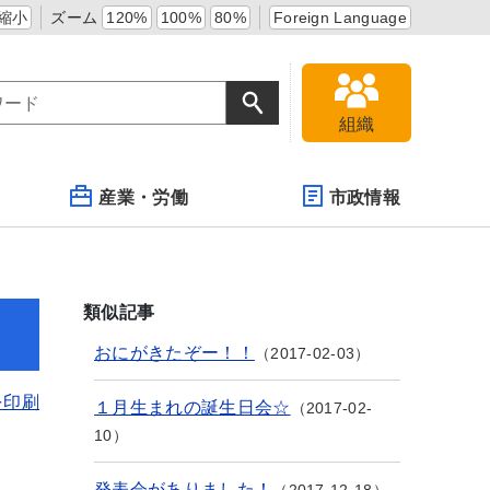
縮小
ズーム
120%
100%
80%
Foreign Language
組織
産業・労働
市政情報
類似記事
おにがきたぞー！！
2017-02-03
を印刷
１月生まれの誕生日会☆
2017-02-
10
発表会がありました！