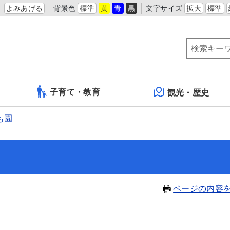
よみあげる
背景色
標準
黄
青
黒
文字サイズ
拡大
標準
子育て・教育
観光・歴史
も園
ページの内容