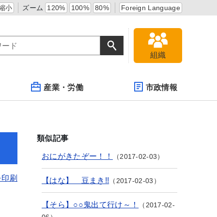
縮小
ズーム
120%
100%
80%
Foreign Language
組織
産業・労働
市政情報
類似記事
おにがきたぞー！！
2017-02-03
を印刷
【はな】 豆まき!!
2017-02-03
【そら】○○鬼出て行け～！
2017-02-