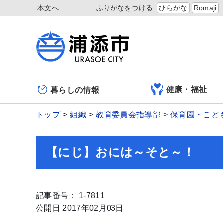
本文へ
ふりがなをつける
ひらがな
Romaji
健康・福祉
暮らしの情報
トップ
組織
教育委員会指導部
保育園・こど
【にじ】おには～そと～！
記事番号： 1-7811
公開日 2017年02月03日