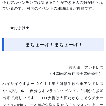
今もアルゼンチンでは集まることができる人の数が限られ
ているので、 対面のイベントの組織はまだ複雑です。
★おまけ★
まちょーけ！まちょーけ！
佐久田 アンドレス
（Ｈ23南米移住者子弟研修生） ​
ハイサイぐすよー!２０１１年の研修生佐久田アンドレス
やいびん 🙇 自分もオンラインイベントに沖縄から参加
出来て嬉しいです! コロナ禍は大変だからこそウチナー
ンチュのゆいまーる(結)性格を見せるチャンスですよ。オ