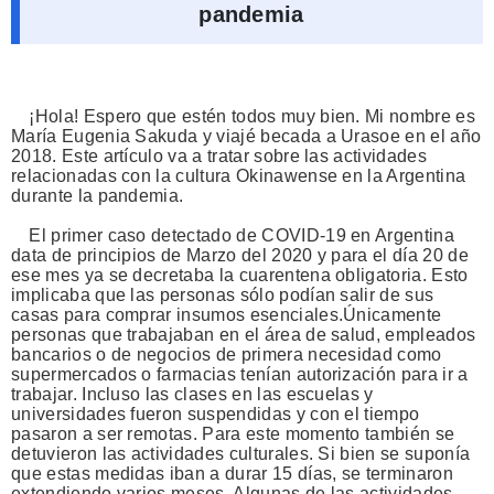
pandemia
¡Hola! Espero que estén todos muy bien. Mi nombre es
María Eugenia Sakuda y viajé becada a Urasoe en el año
2018. Este artículo va a tratar sobre las actividades
relacionadas con la cultura Okinawense en la Argentina
durante la pandemia.
El primer caso detectado de COVID-19 en Argentina
data de principios de Marzo del 2020 y para el día 20 de
ese mes ya se decretaba la cuarentena obligatoria. Esto
implicaba que las personas sólo podían salir de sus
casas para comprar insumos esenciales.Únicamente
personas que trabajaban en el área de salud, empleados
bancarios o de negocios de primera necesidad como
supermercados o farmacias tenían autorización para ir a
trabajar. Incluso las clases en las escuelas y
universidades fueron suspendidas y con el tiempo
pasaron a ser remotas. Para este momento también se
detuvieron las actividades culturales. Si bien se suponía
que estas medidas iban a durar 15 días, se terminaron
extendiendo varios meses. Algunas de las actividades