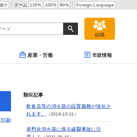
縮小
ズーム
120%
100%
80%
Foreign Language
組織
産業・労働
市政情報
類似記事
飲食店等の消火器の設置義務が強化さ
れます。
2018-10-21
を印刷
老朽化消火器に係る破裂事故に注
意！！