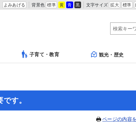
よみあげる
背景色
標準
黄
青
黒
文字サイズ
拡大
標準
子育て・教育
観光・歴史
要です。
ページの内容