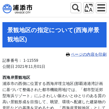
景観地区の指定について(西海岸景
観地区)
ページの内容を印刷
記事番号： 1-11559
公開日 2021年11月01日
西海岸景観地区
浦添市の西側に位置する西海岸埋立地区(那覇港港湾計画
に基づいて整備された都市機能用地)では、「都市型近郊
型海浜リゾート」にふさわしい賑わいとゆとりのある質の
高い景観形成を目指して、眺望、環境へ配慮した建築物の
意匠などの基準を定めるため、「西海岸景観地区」として