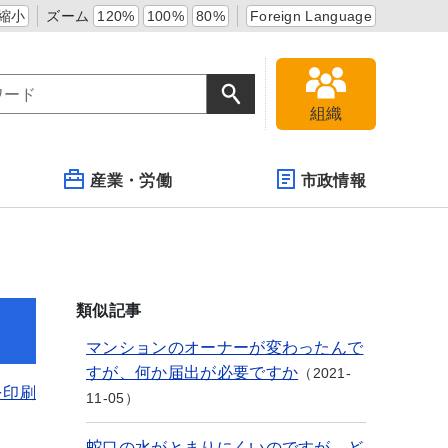
縮小
ズーム
120%
100%
80%
Foreign Language
組織
産業・労働
市政情報
類似記事
マンションのオーナーが変わったんで
すが、何か届出が必要ですか
2021-
を印刷
11-05
蛇口の水がとまりにくいのですが、ど