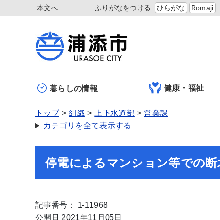
本文へ
ふりがなをつける
ひらがな
Romaji
健康・福祉
暮らしの情報
トップ
組織
上下水道部
営業課
カテゴリを全て表示する
停電によるマンション等での断
記事番号： 1-11968
公開日 2021年11月05日