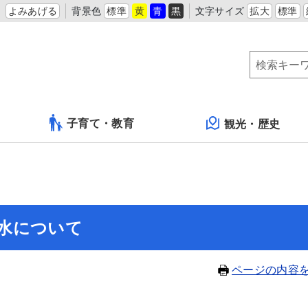
よみあげる
背景色
標準
黄
青
黒
文字サイズ
拡大
標準
子育て・教育
観光・歴史
水について
ページの内容