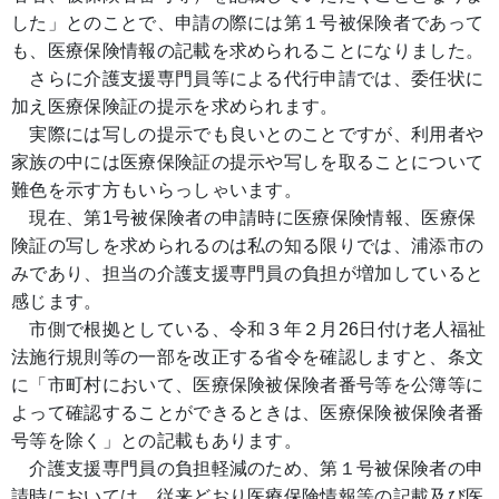
した」とのことで、申請の際には第１号被保険者であって
も、医療保険情報の記載を求められることになりました。
さらに介護支援専門員等による代行申請では、委任状に
加え医療保険証の提示を求められます。
実際には写しの提示でも良いとのことですが、利用者や
家族の中には医療保険証の提示や写しを取ることについて
難色を示す方もいらっしゃいます。
現在、第1号被保険者の申請時に医療保険情報、医療保
険証の写しを求められるのは私の知る限りでは、浦添市の
みであり、担当の介護支援専門員の負担が増加していると
感じます。
市側で根拠としている、令和３年２月26日付け老人福祉
法施行規則等の一部を改正する省令を確認しますと、条文
に「市町村において、医療保険被保険者番号等を公簿等に
よって確認することができるときは、医療保険被保険者番
号等を除く」との記載もあります。
介護支援専門員の負担軽減のため、第１号被保険者の申
請時においては、従来どおり医療保険情報等の記載及び医