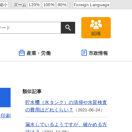
縮小
ズーム
120%
100%
80%
Foreign Language
組織
産業・労働
市政情報
類似記事
貯水槽（水タンク）の清掃や水質検査
の費用はどれくらい？
2021-06-24
を印刷
漏水しているようですが、確かめる方
法は？