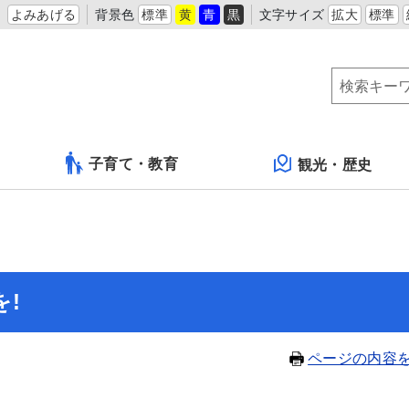
よみあげる
背景色
標準
黄
青
黒
文字サイズ
拡大
標準
子育て・教育
観光・歴史
!
ページの内容