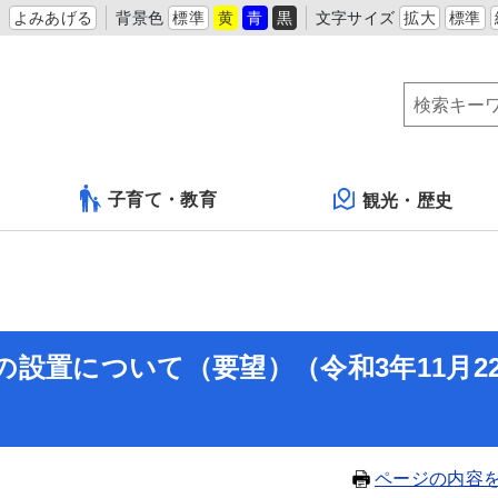
よみあげる
背景色
標準
黄
青
黒
文字サイズ
拡大
標準
子育て・教育
観光・歴史
設置について（要望）（令和3年11月2
ページの内容