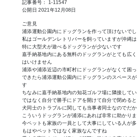
記事番号： 1-11547
公開日 2021年12月08日
ご意見
浦添運動公園内にドッグランを作って頂けないでし
私はゴールデンレトリバーを飼っていますが沖縄は
特に大型犬が遊べるドッグランが少ないです
嘉手納基地内にある無料のドッグランがとても広く
はいけません
浦添や浦添近辺の市町村にドッグランがなくて困っ
できたら浦添運動公園内にドッグランのスペースが
す
ちなみに嘉手納基地内の知花ゴルフ場に隣接してい
ではなく自分で勝手にドアを開けて自分で閉めると
犬同士のトラブルに関しても当事者同士なのでだか
こういうドッグランが浦添にあれば非常に助かりま
今ペットも家族の一員として大事にしている人が多
もはやペットではなく家族なんですね