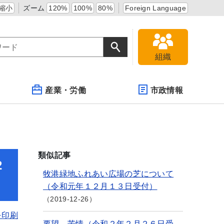
縮小
ズーム
120%
100%
80%
Foreign Language
組織
産業・労働
市政情報
類似記事
2
牧港緑地ふれあい広場の芝について
（令和元年１２月１３日受付）
2019-12-26
を印刷
要望、苦情（令和２年２月２６日受