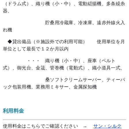
（ドラム式）、織り機（小・中）、電動綛揚機、多条繰糸
器、
貯桑用冷蔵庫、冷凍庫、遠赤外線火入
れ機
◆貸出備品（※施設外での利用可能） 使用単位を月
単位として最長で１２か月以内
・・・ 織り機（小・中）、座車（ベルト
式）、御光台、金筬、管巻機（電動式）、織小道具一式、
桑ソフトクリームサーバー、ティーパ
ック包装用機、業務用ミキサー、金属探知機
利用料金
使用料金はこちらでご確認ください →
サン・シルク