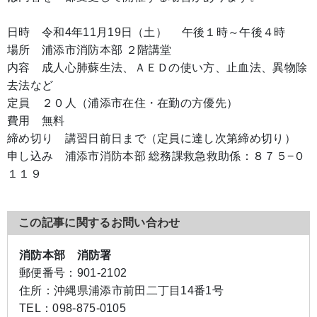
日時 令和4年11月19日（土） 午後１時～午後４時
場所 浦添市消防本部 ２階講堂
内容 成人心肺蘇生法、ＡＥＤの使い方、止血法、異物除
去法など
定員 ２０人（浦添市在住・在勤の方優先）
費用 無料
締め切り 講習日前日まで（定員に達し次第締め切り）
申し込み 浦添市消防本部 総務課救急救助係：８７５−０
１１９
この記事に関するお問い合わせ
消防本部 消防署
郵便番号：
901-2102
住所：
沖縄県浦添市前田二丁目14番1号
TEL：
098-875-0105