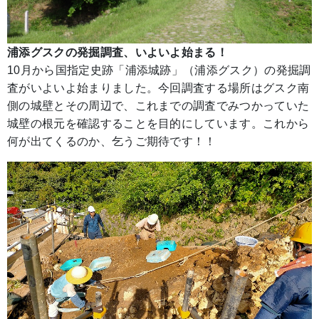
浦添グスクの発掘調査、いよいよ始まる！
10月から国指定史跡「浦添城跡」（浦添グスク）の発掘調
査がいよいよ始まりました。今回調査する場所はグスク南
側の城壁とその周辺で、これまでの調査でみつかっていた
城壁の根元を確認することを目的にしています。これから
何が出てくるのか、乞うご期待です！！