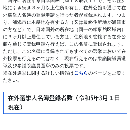
国外に居住する日本国民（満１８歳以上）で、その住所
地に引き続き３ヶ月以上住所を有し、在外公館を通じて在
外選挙人名簿の登録申請を行った者が登録されます。つま
り、浦添市に本籍地を有する方（又は最終住所地が浦添市
の方など）で、日本国外の所在地（同一の領事館区域内）
に３ヶ月以上居住している方は、住所地を管轄する在外公
館を通じて登録申請を行えば、この名簿に登録されます。
ただし、この名簿に登録されてもすべての選挙において在
外投票を行えるのではなく、現在行えるのは衆議院議員選
挙及び参議院議員選挙のみの投票です。
※在外選挙に関する詳しい情報は
こちら
のページをご覧く
ださい。
在外選挙人名簿登録者数（令和5年3月１日
現在）