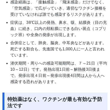
感染経路は、「接触感染」「飛沫感染」だけでなく、
「空気感染」で広がっていき、適切なワクチン接種を
受けていなければ誰でも感染するリスクがあります。
症状は、38℃以上の発熱、鼻水、咳、結膜炎（目の充
血）に続き、口内の頬粘膜にできる白い斑点（コプリ
ック班）や全身の発疹が出現します。
合併症として、肺炎、脳炎、中耳炎などがあります。
死亡する割合も、先進国でも1,000人に一人と言われ
ています。
潜伏期間・周りへの感染可能期間は、７～21日（平均
10～12日）です。発熱出現1日前～解熱後3日後ま
で。発疹出現４日前～発疹出現後4日間は人から人へ
感染する恐れがあります。
特効薬はなく、ワクチンが最も有効な予防
法です