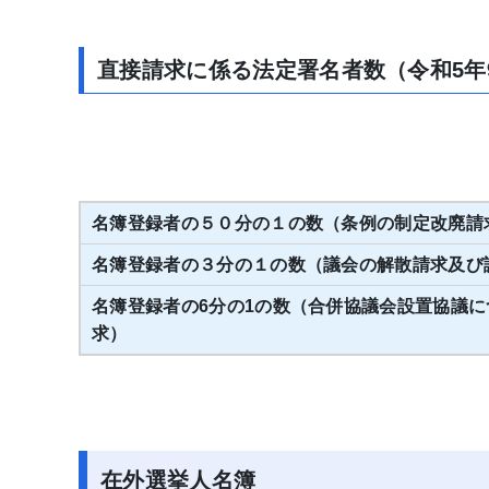
直接請求に係る法定署名者数（令和5年
名簿登録者の５０分の１の数（条例の制定改廃請
名簿登録者の３分の１の数（議会の解散請求及び
名簿登録者の6分の1の数（合併協議会設置協議
求）
在外選挙人名簿