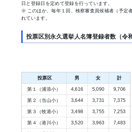
日と登録日を定めて登録を行っています。
※ このほか、毎年１回、検察審査員候補者（予定
れています。
投票区別永久選挙人名簿登録者数（令和
投票区
男
女
計
第１（浦添小）
4,616
5,090
9,706
第２（当山小）
3,644
3,731
7,375
第３（牧港小）
3,498
3,755
7,253
第４（港川小）
3,520
3,963
7,483