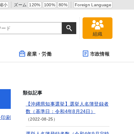
縮小
ズーム
120%
100%
80%
Foreign Language
組織
産業・労働
市政情報
類似記事
【沖縄県知事選挙】選挙人名簿登録者
数（基準日：令和4年8月24日）
を印刷
2022-08-25
選挙人名簿登録者数（令和4年9月定時