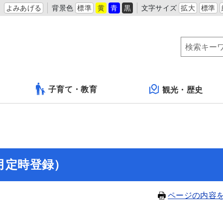
よみあげる
背景色
標準
黄
青
黒
文字サイズ
拡大
標準
子育て・教育
観光・歴史
月定時登録）
ページの内容