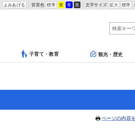
よみあげる
背景色
標準
黄
青
黒
文字サイズ
拡大
標準
子育て・教育
観光・歴史
ページの内容