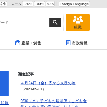
縮小
ズーム
120%
100%
80%
Foreign Language
組織
産業・労働
市政情報
類似記事
４月24日（金）広がる支援の輪
2020-05-01
9/30（水）子どもの居場所（こども食
を印刷
堂）へ食材等の寄贈がありました