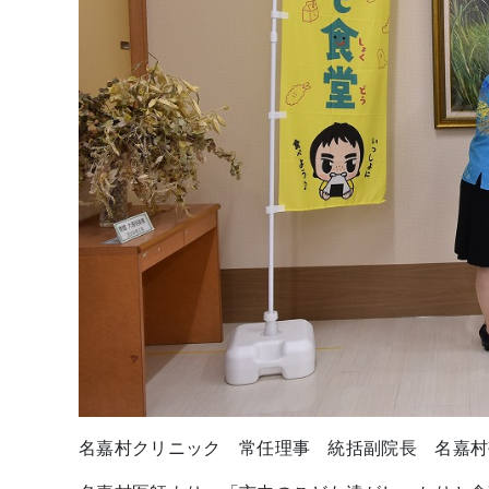
名嘉村クリニック 常任理事 統括副院長 名嘉村