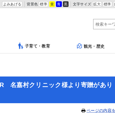
よみあげる
背景色
標準
黄
青
黒
文字サイズ
拡大
標準
子育て・教育
観光・歴史
HSR 名嘉村クリニック様より寄贈があり
ページの内容