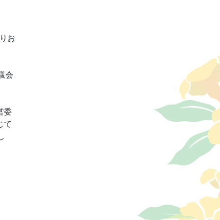
りお
議会
営委
じて
し