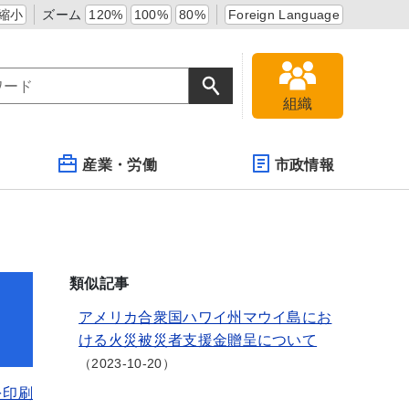
縮小
ズーム
120%
100%
80%
Foreign Language
組織
産業・労働
市政情報
類似記事
アメリカ合衆国ハワイ州マウイ島にお
ける火災被災者支援金贈呈について
2023-10-20
を印刷