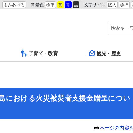
よみあげる
背景色
標準
黄
青
黒
文字サイズ
拡大
標準
子育て・教育
観光・歴史
島における火災被災者支援金贈呈につい
ページの内容