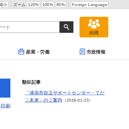
縮小
ズーム
120%
100%
80%
Foreign Language
組織
産業・労働
市政情報
類似記事
「浦添市自立サポートセンター・てだ
こ未来」のご案内
2026-01-23
を印刷