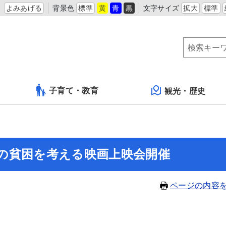
よみあげる
背景色
標準
黄
青
黒
文字サイズ
拡大
標準
子育て・教育
観光・歴史
の貧困を考える映画上映会開催
ページの内容