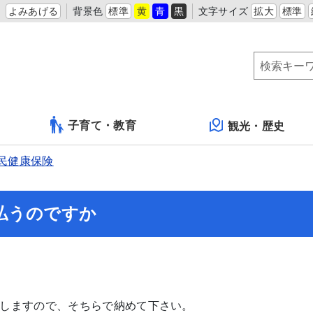
よみあげる
背景色
標準
黄
青
黒
文字サイズ
拡大
標準
子育て・教育
観光・歴史
民健康保険
払うのですか
しますので、そちらで納めて下さい。