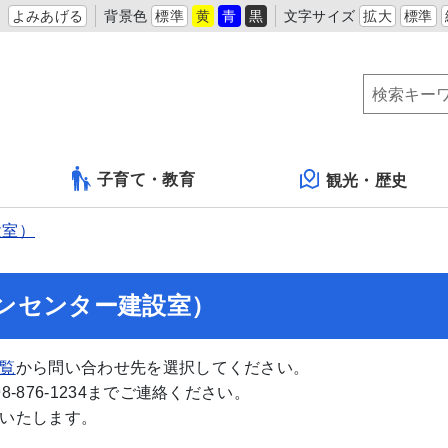
よみあげる
背景色
標準
黄
青
黒
文字サイズ
拡大
標準
子育て・教育
観光・歴史
設室）
ンセンター建設室）
覧
から問い合わせ先を選択してください。
876-1234までご連絡ください。
いたします。