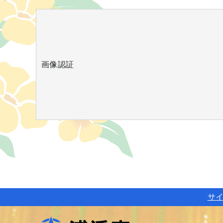
画像認証
サ