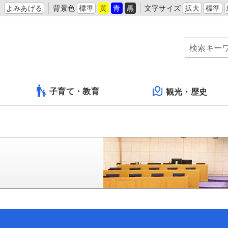
よみあげる
背景色
標準
黄
青
黒
文字サイズ
拡大
標準
子育て・教育
観光・歴史