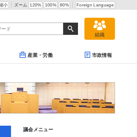
縮小
ズーム
120%
100%
80%
Foreign Language
組織
産業・労働
市政情報
議会メニュー