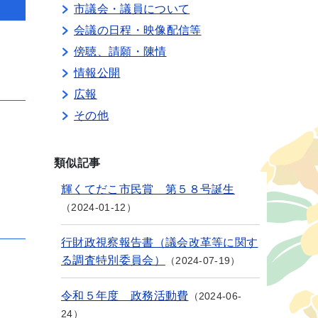
市議会・議員について
会議の日程・映像配信等
傍聴、請願・陳情
情報公開
広報
その他
類似記事
輝くてだこ市民賞 第５８号誕生
2024-01-12
行財政視察報告書（議会改革等に関す
る調査特別委員会）
2024-07-19
令和５年度 政務活動費
2024-06-
24