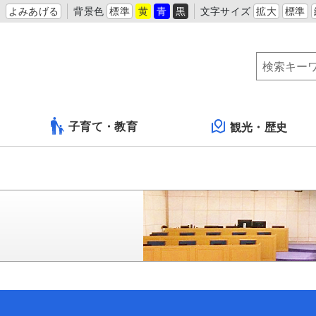
よみあげる
背景色
標準
黄
青
黒
文字サイズ
拡大
標準
子育て・教育
観光・歴史