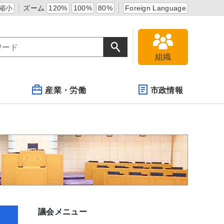
縮小
ズーム
120%
100%
80%
Foreign Language
組織
産業・労働
市政情報
議会メニュー