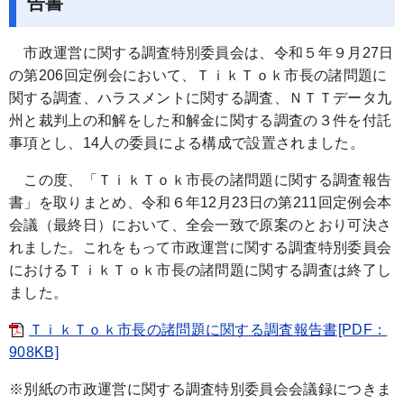
告書
市政運営に関する調査特別委員会は、令和５年９月27日
の第206回定例会において、ＴｉｋＴｏｋ市長の諸問題に
関する調査、ハラスメントに関する調査、ＮＴＴデータ九
州と裁判上の和解をした和解金に関する調査の３件を付託
事項とし、14人の委員による構成で設置されました。
この度、「ＴｉｋＴｏｋ市長の諸問題に関する調査報告
書」を取りまとめ、令和６年12月23日の第211回定例会本
会議（最終日）において、全会一致で原案のとおり可決さ
れました。これをもって市政運営に関する調査特別委員会
におけるＴｉｋＴｏｋ市長の諸問題に関する調査は終了し
ました。
ＴｉｋＴｏｋ市長の諸問題に関する調査報告書[PDF：
908KB]
※別紙の市政運営に関する調査特別委員会会議録につきま