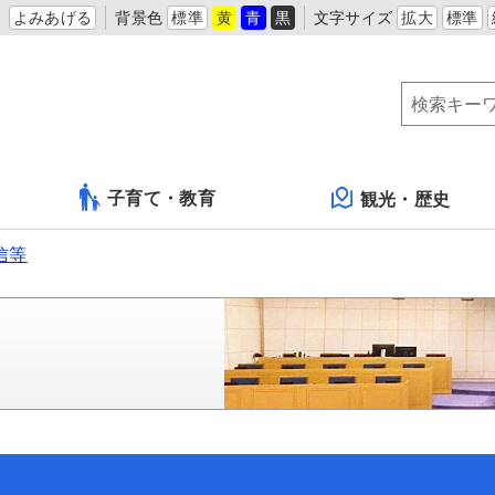
よみあげる
背景色
標準
黄
青
黒
文字サイズ
拡大
標準
子育て・教育
観光・歴史
信等