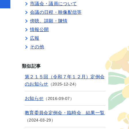
市議会・議員について
会議の日程・映像配信等
傍聴、請願・陳情
情報公開
広報
その他
類似記事
第２１５回（令和７年１２月）定例会
のお知らせ
2025-12-24
お知らせ
2016-09-07
教育委員会定例会・臨時会 結果一覧
2024-03-29