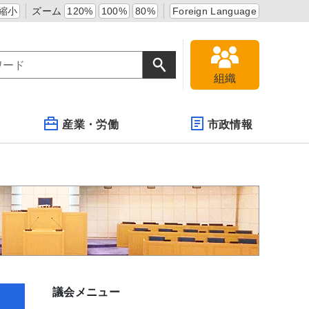
縮小
ズーム
120%
100%
80%
Foreign Language
組織
産業・労働
市政情報
議会メニュー