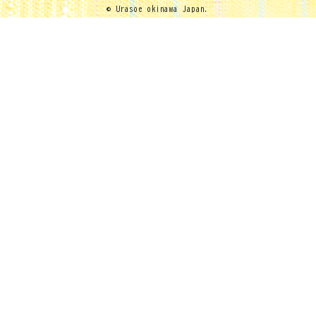
© Urasoe okinawa Japan.