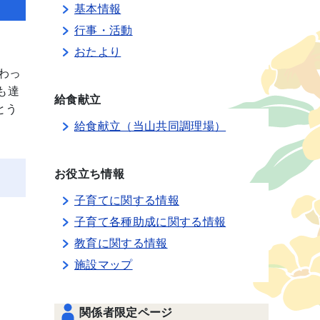
基本情報
行事・活動
おたより
わっ
も達
給食献立
とう
給食献立（当山共同調理場）
お役立ち情報
子育てに関する情報
子育て各種助成に関する情報
教育に関する情報
施設マップ
関係者限定ページ