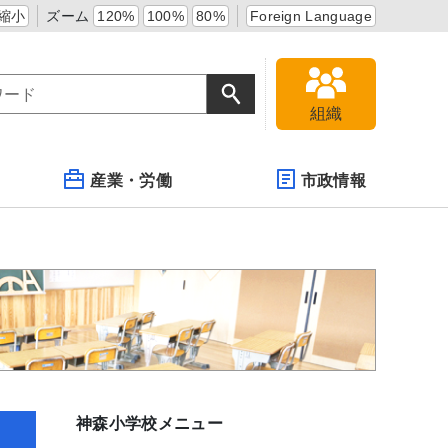
縮小
ズーム
120%
100%
80%
Foreign Language
組織
産業・労働
市政情報
神森小学校メニュー