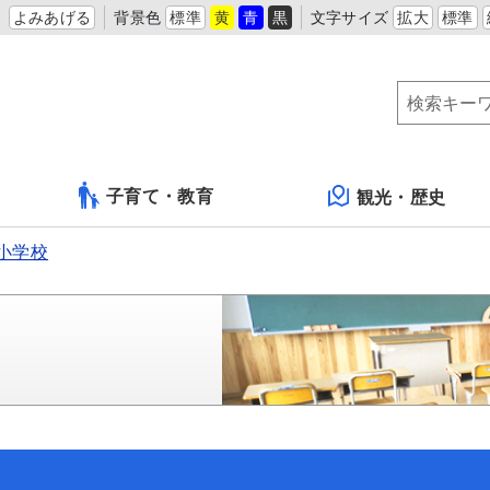
よみあげる
背景色
標準
黄
青
黒
文字サイズ
拡大
標準
子育て・教育
観光・歴史
小学校