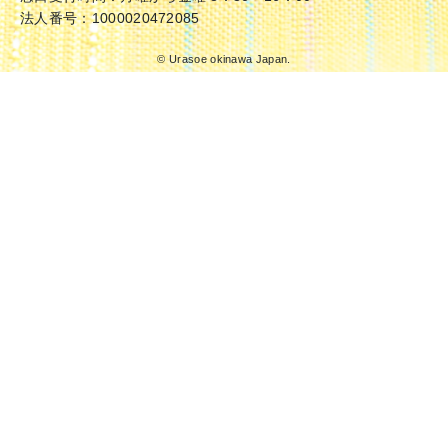
法人番号：1000020472085
© Urasoe okinawa Japan.