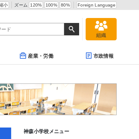
縮小
ズーム
120%
100%
80%
Foreign Language
組織
産業・労働
市政情報
神森小学校メニュー