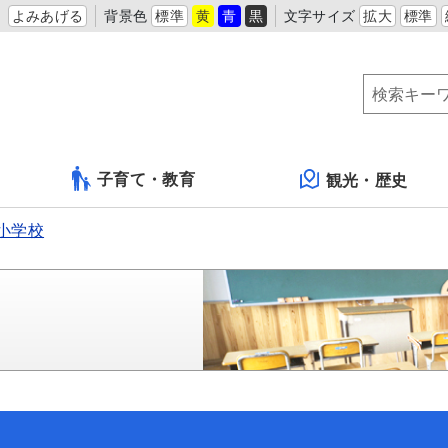
よみあげる
背景色
標準
黄
青
黒
文字サイズ
拡大
標準
子育て・教育
観光・歴史
小学校