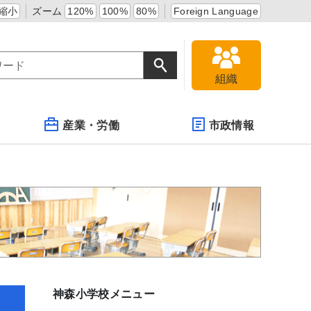
縮小
ズーム
120%
100%
80%
Foreign Language
組織
産業・労働
市政情報
神森小学校メニュー