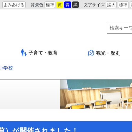
よみあげる
背景色
標準
黄
青
黒
文字サイズ
拡大
標準
子育て・教育
観光・歴史
小学校
観覧）が開催されました！