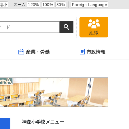
縮小
ズーム
120%
100%
80%
Foreign Language
組織
産業・労働
市政情報
神森小学校メニュー