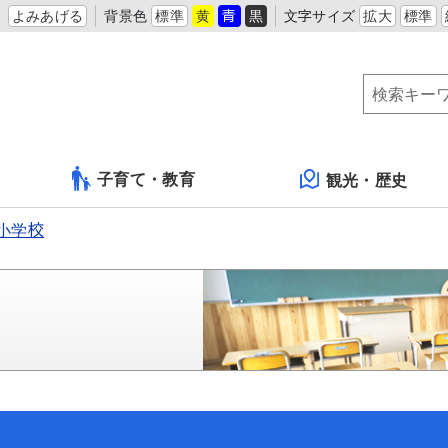
よみあげる
背景色
標準
黄
青
黒
文字サイズ
拡大
標準
子育て・教育
観光・歴史
小学校