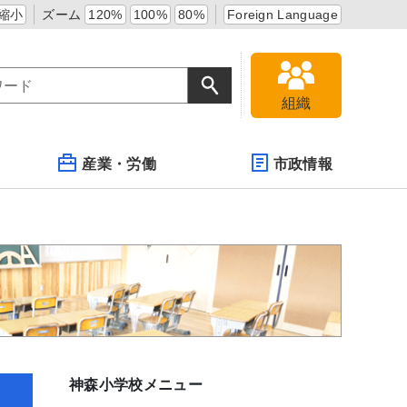
縮小
ズーム
120%
100%
80%
Foreign Language
組織
産業・労働
市政情報
神森小学校メニュー