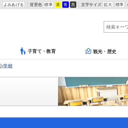
よみあげる
背景色
標準
黄
青
黒
文字サイズ
拡大
標準
子育て・教育
観光・歴史
小学校
）