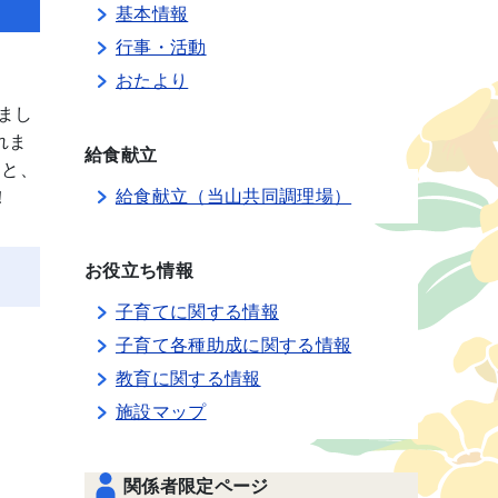
基本情報
行事・活動
おたより
まし
れま
給食献立
」と、
給食献立（当山共同調理場）
！
お役立ち情報
子育てに関する情報
子育て各種助成に関する情報
教育に関する情報
施設マップ
関係者限定ページ