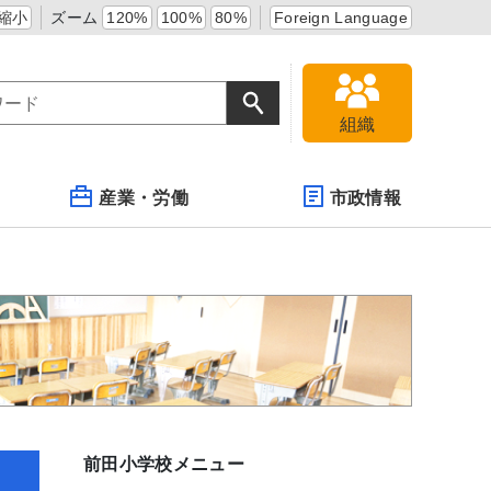
縮小
ズーム
120%
100%
80%
Foreign Language
組織
産業・労働
市政情報
前田小学校メニュー