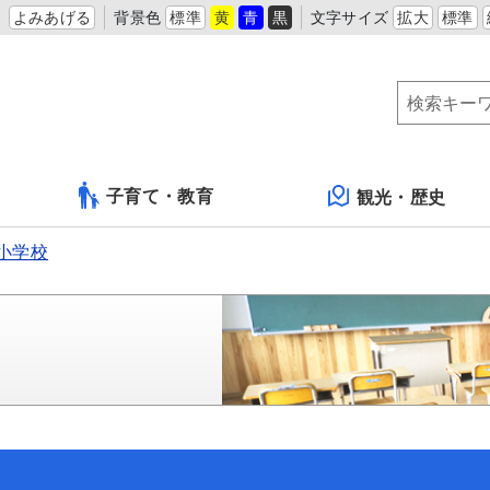
よみあげる
背景色
標準
黄
青
黒
文字サイズ
拡大
標準
子育て・教育
観光・歴史
小学校