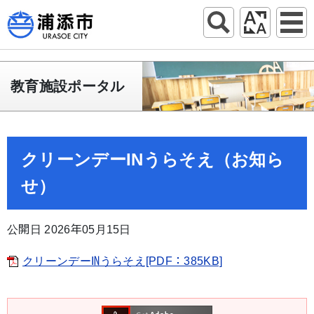
教育施設ポータル
クリーンデーINうらそえ（お知ら
せ）
公開日 2026年05月15日
クリーンデーINうらそえ[PDF：385KB]